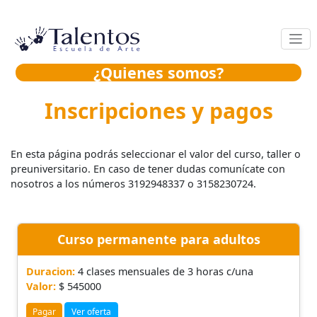
Pasar al contenido principal
Navegación principal
¿Quienes somos?
Inscripciones y pagos
En esta página podrás seleccionar el valor del curso, taller o
preuniversitario. En caso de tener dudas comunícate con
nosotros a los números 3192948337 o 3158230724.
Curso permanente para adultos
Duracion:
4 clases mensuales de 3 horas c/una
Valor:
$ 545000
Pagar
Ver oferta